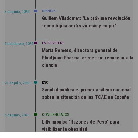
OPINIÓN
3 de junio, 2026
Guillem Viladomat: "La próxima revolución
tecnológica será vivir más y mejor"
ENTREVISTAS
5 de febrero, 2026
María Romero, directora general de
PlusQuam Pharma: crecer sin renunciar a la
ciencia
RSC
23 de julio, 2026
Sanidad publica el primer análisis nacional
sobre la situación de las TCAE en España
CONCIENCIADOS
6 de junio, 2026
Lilly impulsa "Razones de Peso" para
visibilizar la obesidad