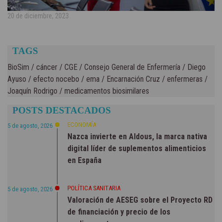
20 de diciembre, 2023
TAGS
BioSim
/
cáncer
/
CGE
/
Consejo General de Enfermería
/
Diego
Ayuso
/
efecto nocebo
/
ema
/
Encarnación Cruz
/
enfermeras
/
Joaquín Rodrigo
/
medicamentos biosimilares
POSTS DESTACADOS
ECONOMÍA
5 de agosto, 2026
Nazca invierte en Aldous, la marca nativa
digital líder de suplementos alimenticios
en España
POLÍTICA SANITARIA
5 de agosto, 2026
Valoración de AESEG sobre el Proyecto RD
de financiación y precio de los