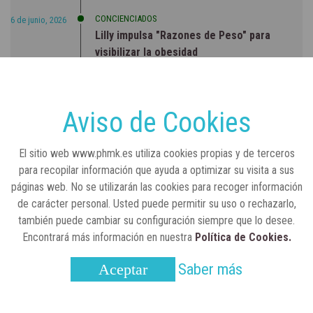
CONCIENCIADOS
6 de junio, 2026
Lilly impulsa "Razones de Peso" para
visibilizar la obesidad
ENTRE BASTIDORES
25 de marzo, 2023
Real Academia Nacional de Farmacia: un
Aviso de Cookies
laboratorio de ideas que se ha adaptado a
la sociedad actual
El sitio web www.phmk.es utiliza cookies propias y de terceros
para recopilar información que ayuda a optimizar su visita a sus
páginas web. No se utilizarán las cookies para recoger información
de carácter personal. Usted puede permitir su uso o rechazarlo,
también puede cambiar su configuración siempre que lo desee.
Encontrará más información en nuestra
Política de Cookies.
Saber más
Aceptar